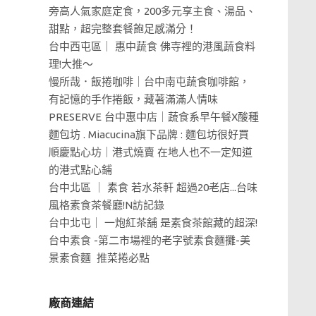
旁高人氣家庭定食，200多元享主食、湯品、
甜點，超完整套餐飽足感滿分！
台中西屯區｜ 惠中蔬食 佛寺裡的港風蔬食料
理!大推～
慢所哉．飯捲咖啡｜台中南屯蔬食咖啡館，
有記憶的手作捲飯，藏著滿滿人情味
PRESERVE 台中惠中店｜蔬食系早午餐X酸種
麵包坊 . Miacucina旗下品牌 : 麵包坊很好買
順慶點心坊｜港式燒賣 在地人也不一定知道
的港式點心鋪
台中北區 ｜ 素食 若水茶軒 超過20老店...台味
風格素食茶餐廳!N訪記錄
台中北屯｜ 一炮紅茶舖 是素食茶館藏的超深!
台中素食 -第二市場裡的老字號素食麵攤-美
景素食麵 推菜捲必點
廠商連結