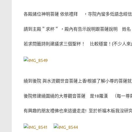
各殿諸位神明菩薩 依依禮拜 ，寺院內蠻多低語念經
請到主殿＂求杯＂ ，殿內有告示說明跟菩薩說明 姓
若求問籤詩則建議求三個聖杯！ 比較穩當！(不少人來
繞到後院 與水流觀世音菩薩上香!根據了解小尊的菩薩
後院修建繞圍繞的大尊觀音菩薩 是18羅漢 （每一尊
有興趣的朋友禮佛也來這邊走走! 至於祈福木板我沒研究