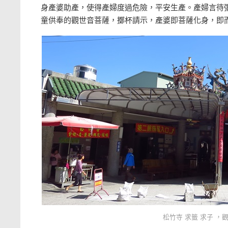
身產婆助產，使得產婦度過危險，平安生產。產婦言待
童供奉的觀世音菩薩，擲杯請示，產婆即菩薩化身，即
松竹寺 求籤 求子 