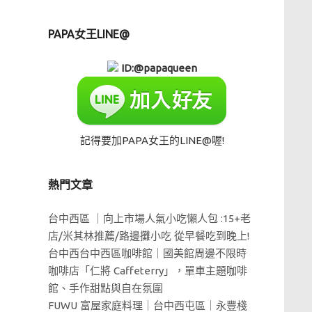
PAPA女王LINE@
ID:@papaqueen
記得要加PAPA女王的LINE@喔!
熱門文章
台中西區 ｜向上市場人氣小吃懶人包 :15+老
店/米其林推薦/路邊攤小吃 從早餐吃到晚上!
台中西台中西區咖啡館｜國美館周邊不限時
咖啡店「仁將 Caffeterry」，單車主題咖啡
館、手作甜點與自在氛圍
FUWU 富屋家庭料理｜台中西屯區｜永豐棧