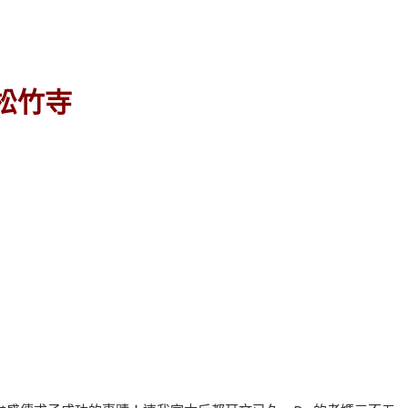
松竹寺
。