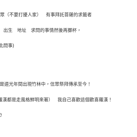
信眾（不要打擾人家） 有事拜託菩薩的求籤者
名 出生 地址 求問的事情然後再擲杯，
此問事)
就是道光年間出現竹林中，信眾祭拜傳承至今！
羅漢都是走風格鮮明來著） 我自己喜歡這個歡喜羅漢！
!