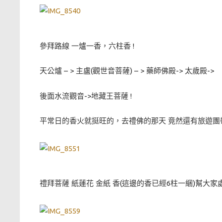
參拜路線 一爐一香，六柱香 !
天公爐 – > 主盧(觀世音菩薩) – > 藥師佛殿-> 太歲殿->
後面水流觀音->地藏王菩薩 !
平常日的香火就挺旺的，去禮佛的那天 竟然還有旅遊團
禮拜菩薩 紙蓮花 金紙 香(這邊的香已經6柱一綑)幫大家