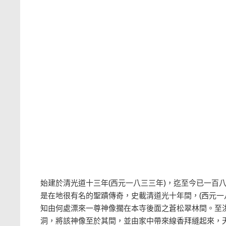
始建於清光道十三年(西元一八三三年)，迄至今已一百
是在地很有名的聖蹟傳奇，史載清道光十年間，(西元一
知由何處漂來一尊神像擱在本寺後面之蒼松翠林間。至
洞，將該神像至於其間，並由家中帶來線香拜縫起來，