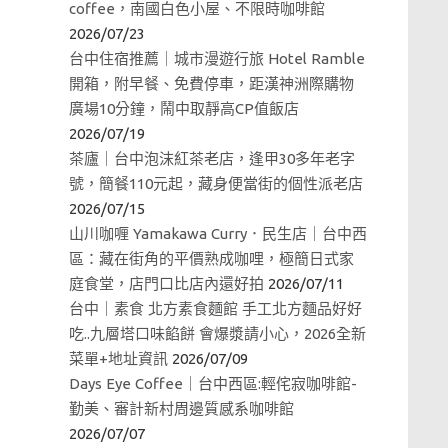
coffee，南國白色小屋、不限時咖啡館
2026/07/23
台中住宿推薦｜城市漫遊行旅 Hotel Ramble
開箱，附早餐、免費停車，距漢神洲際購物
廣場10分鐘，鬧中取靜高CP值飯店
2026/07/19
茶廬｜台中泡沫紅茶老店，逢甲30多年老字
號，簡餐110元起，藏身便當街的個性派老店
2026/07/15
山川咖喱 Yamakawa Curry．民生店｜台中西
區：藏在街角的平價熟成咖哩，極簡日式家
庭食堂，店門口比店內還好拍
2026/07/11
台中｜素食 北方素食麵館 手工北方麵品好好
吃..九層塔口味餡餅 會爆漿請小心，2026全新
菜單+地址資訊
2026/07/09
Days Eye Coffee｜台中西區:輕侘寂咖啡館-
勤美、審計新村周邊質感系咖啡館
2026/07/07