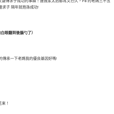
盛傳求子成功的事蹟！連我家太后都耳文已久，Pa 的老媽三不五
邊求子 隔年就抱孫成功!
的白眼翻到後腦勺了）
的傳承一下老媽我的優良基因好嗎!
花束！