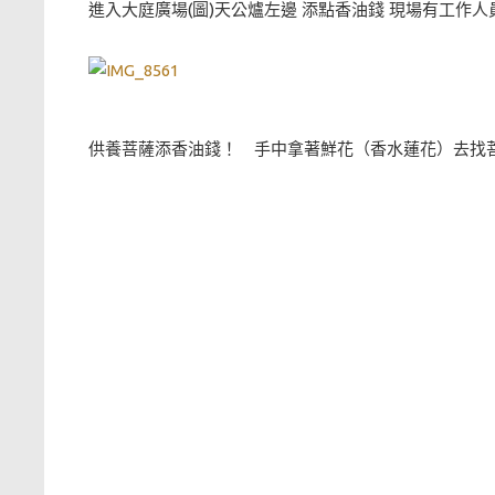
進入大庭廣場(圖)天公爐左邊 添點香油錢 現場有工作人員
供養菩薩添香油錢！ 手中拿著鮮花（香水蓮花）去找