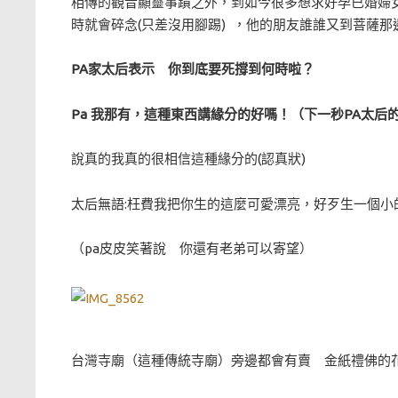
相傳的觀音顯靈事蹟之外，到如今很多想求好孕已婚婦女
時就會碎念(只差沒用腳踢) ，他的朋友誰誰又到菩薩那
PA家太后表示 你到底要死撐到何時啦？
Pa 我那有，這種東西講緣分的好嗎！（下一秒PA太后
說真的我真的很相信這種緣分的(認真狀)
太后無語:枉費我把你生的這麼可愛漂亮，好歹生一個小
（pa皮皮笑著說 你還有老弟可以寄望）
台灣寺廟（這種傳統寺廟）旁邊都會有賣 金紙禮佛的