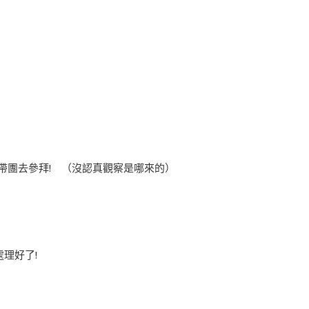
帶團去參拜! （沒認真觀察是哪來的）
處理好了!