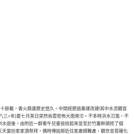
八十餘載，香火鼎盛歷史悠久。中間經歷過重建改建!其中水流觀音
八三○年)夏七月某日突然烏雲密佈大雨旁沱。不多時洪水氾濫，不
洪水退後，由附近一群看牛兒童撿拾起來並至於竹叢幹頭挖了個
天天當扮家家酒祭拜，偶時傳說鄰近住家產婦難產，觀世音菩薩化