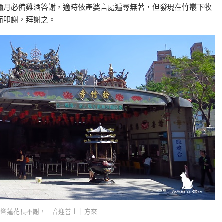
彌月必備雞酒答謝，適時依產婆言處遍尋無著，但發現在竹叢下牧
而叩謝，拜謝之。
，觀聳蓮花長不謝， 音迎善士十方來