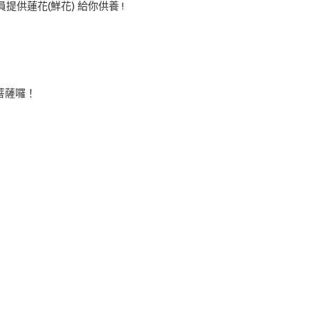
提供蓮花(鮮花) 給你供養 !
菩薩囉！