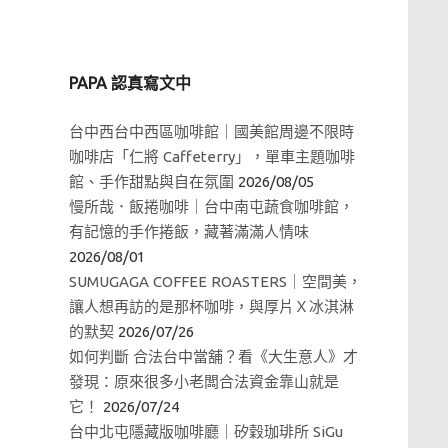
PAPA 認真寫文中
台中西台中西區咖啡館｜國美館周邊不限時
咖啡店「仁將 Caffeterry」，單車主題咖啡
館、手作甜點與自在氛圍
2026/08/05
慢所哉．飯捲咖啡｜台中南屯蔬食咖啡館，
有記憶的手作捲飯，藏著滿滿人情味
2026/08/01
SUMUGAGA COFFEE ROASTERS｜空間美，
讓人想再訪的是那杯咖啡，與厚片Ｘ冰淇淋
的默契
2026/07/26
如何判斷 合法台中當舖？看《大生意人》才
發現：原來很多小老闆合法資金靠山就是
它！
2026/07/24
台中北屯隱藏版咖啡廳｜矽穀珈琲所 SiGu