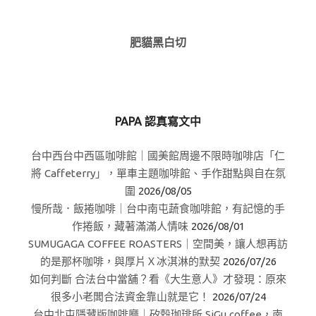
肥貓黑白切
PAPA 認真寫文中
台中西台中西區咖啡館｜國美館周邊不限時咖啡店「仁
將 Caffeterry」，單車主題咖啡館、手作甜點與自在氛
圍
2026/08/05
慢所哉．飯捲咖啡｜台中南屯蔬食咖啡館，有記憶的手
作捲飯，藏著滿滿人情味
2026/08/01
SUMUGAGA COFFEE ROASTERS｜空間美，讓人想再訪
的是那杯咖啡，與厚片Ｘ冰淇淋的默契
2026/07/26
如何判斷 合法台中當舖？看《大生意人》才發現：原來
很多小老闆合法資金靠山就是它！
2026/07/24
台中北屯隱藏版咖啡廳｜矽穀珈琲所 SiGu coffee，南