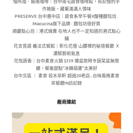
慢所哉．飯捲咖啡｜台中南屯蔬食咖啡館，有記憶的手
作捲飯，藏著滿滿人情味
PRESERVE 台中惠中店｜蔬食系早午餐X酸種麵包坊 .
Miacucina旗下品牌 : 麵包坊很好買
順慶點心坊｜港式燒賣 在地人也不一定知道的港式點心
鋪
花言覓語 義法式餐館｜彰化花壇 山腰裡的秘境餐廳 Ｘ
濃郁藝術氣息
花悅蔬香｜台中素食火鍋 $339 爆盆款時令蔬菜盆無限
續，餐後甜點"冰糖葫蘆"太美好
台中北區 ｜ 素食 若水茶軒 超過20老店...台味風格素食
茶餐廳!N訪記錄
廠商連結