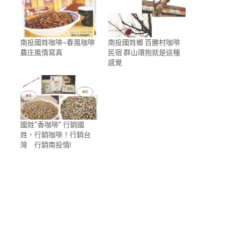
南投國姓咖啡~春風咖啡
南投國姓鄉 百勝村咖啡
農庄風情寫真
民宿 群山環抱就是這種
感覺
國姓”香咖啡” 行銷國
姓，行銷咖啡！行銷台
灣 行銷南投情!