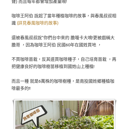
聲) 而且每年都會增加產量唷!
咖啡王阿伯 說起了當年種植咖啡的故事，與春風叔叔相
識
(詳見春風咖啡的故事)
還被春風叔叔說”你們台中來的 膽嚨卡大唷!更被戲稱大
膽哥 ，因為咖啡王阿伯 民國60年在國姓買地 ，
不買咖啡苗栽，反其道買咖啡種子，自己培育苗栽 ，再
把健康良好的咖啡樹苗移植到國姓山上種植!
而且一種 就是6萬株的咖啡樹種，是南投國姓鄉種植咖
啡最多的!!