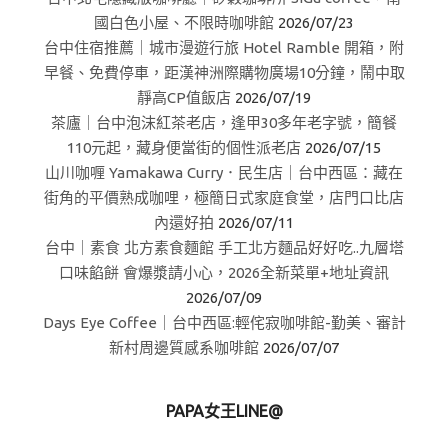
國白色小屋、不限時咖啡館
2026/07/23
台中住宿推薦｜城市漫遊行旅 Hotel Ramble 開箱，附
早餐、免費停車，距漢神洲際購物廣場10分鐘，鬧中取
靜高CP值飯店
2026/07/19
茶廬｜台中泡沫紅茶老店，逢甲30多年老字號，簡餐
110元起，藏身便當街的個性派老店
2026/07/15
山川咖喱 Yamakawa Curry．民生店｜台中西區：藏在
街角的平價熟成咖哩，極簡日式家庭食堂，店門口比店
內還好拍
2026/07/11
台中｜素食 北方素食麵館 手工北方麵品好好吃..九層塔
口味餡餅 會爆漿請小心，2026全新菜單+地址資訊
2026/07/09
Days Eye Coffee｜台中西區:輕侘寂咖啡館-勤美、審計
新村周邊質感系咖啡館
2026/07/07
PAPA女王LINE@