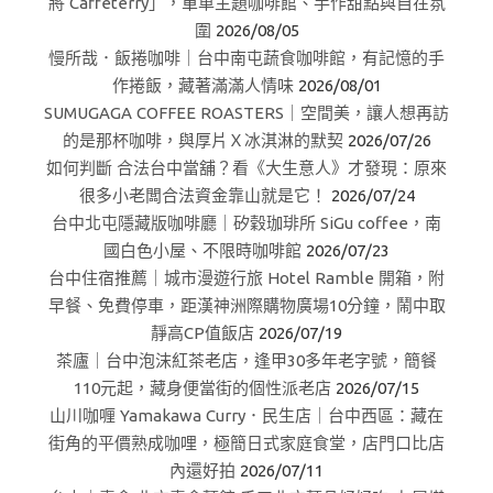
將 Caffeterry」，單車主題咖啡館、手作甜點與自在氛
圍
2026/08/05
慢所哉．飯捲咖啡｜台中南屯蔬食咖啡館，有記憶的手
作捲飯，藏著滿滿人情味
2026/08/01
SUMUGAGA COFFEE ROASTERS｜空間美，讓人想再訪
的是那杯咖啡，與厚片Ｘ冰淇淋的默契
2026/07/26
如何判斷 合法台中當舖？看《大生意人》才發現：原來
很多小老闆合法資金靠山就是它！
2026/07/24
台中北屯隱藏版咖啡廳｜矽穀珈琲所 SiGu coffee，南
國白色小屋、不限時咖啡館
2026/07/23
台中住宿推薦｜城市漫遊行旅 Hotel Ramble 開箱，附
早餐、免費停車，距漢神洲際購物廣場10分鐘，鬧中取
靜高CP值飯店
2026/07/19
茶廬｜台中泡沫紅茶老店，逢甲30多年老字號，簡餐
110元起，藏身便當街的個性派老店
2026/07/15
山川咖喱 Yamakawa Curry．民生店｜台中西區：藏在
街角的平價熟成咖哩，極簡日式家庭食堂，店門口比店
內還好拍
2026/07/11