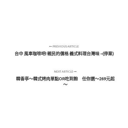
PREVIOUS ARTICLE
台中 風車咖啡吧! 親民的價格 義式料理台灣味 ~(停業)
NEXT ARTICLE
韓香亭～韓式烤肉單點OR吃到飽 任你選～269元起
～