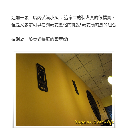
追加一張…店內裝潢小照 ，這家店的裝潢真的很樸實，
但是又處處可以看到泰式風格的擺設! 泰式簡約風的組合
有別於一般泰式餐廳的奢華感!