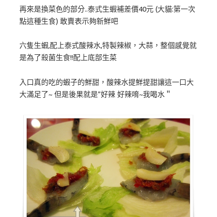
再來是換菜色的部分..泰式生蝦補差價40元 (大貓:第一次
點這種生食) 敢賣表示夠新鮮吧
六隻生蝦,配上泰式酸辣水,特製辣椒，大蒜，整個感覺就
是為了殺菌生食!!配上底部生菜
入口真的吃的蝦子的鮮甜，酸辣水提鮮提甜讓這一口大
大滿足了~ 但是後果就是”好辣 好辣唷~我喝水＂