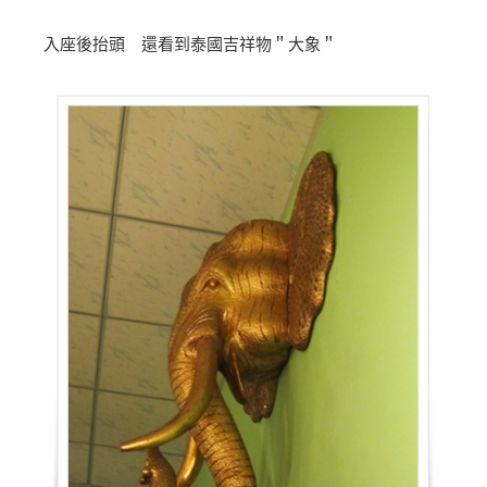
入座後抬頭 還看到泰國吉祥物＂大象＂