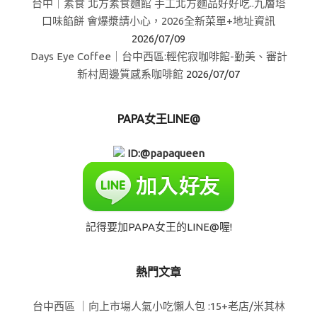
台中｜素食 北方素食麵館 手工北方麵品好好吃..九層塔
口味餡餅 會爆漿請小心，2026全新菜單+地址資訊
2026/07/09
Days Eye Coffee｜台中西區:輕侘寂咖啡館-勤美、審計
新村周邊質感系咖啡館
2026/07/07
PAPA女王LINE@
ID:@papaqueen
記得要加PAPA女王的LINE@喔!
熱門文章
台中西區 ｜向上市場人氣小吃懶人包 :15+老店/米其林