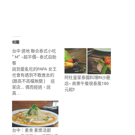
相關
台中 道地 聯合泰式小吃
” M” ~超平價~ 泰式自助
餐
說到愛亂吃的PAPA 女王
也會有遇到不敢進去的
阿杜皇家泰國料理IN沙鹿
(跟高不高檔無關 ) 這
店~ 商業午餐很泰風180
家店.... 偶而經過，說
元起!!
真…
台中｜素食 素樂活廚