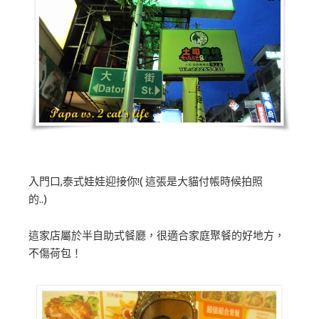
入門口,泰式娃娃迎接你!( 這張是大貓付帳時候拍照
的..)
這家店屬於半自助式餐廳，很適合家庭聚餐的好地方，
不傷荷包！