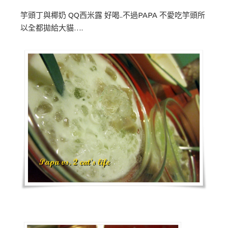
竽頭丁與椰奶 QQ西米露 好喝..不過PAPA 不愛吃竽頭所
以全都拋給大貓….