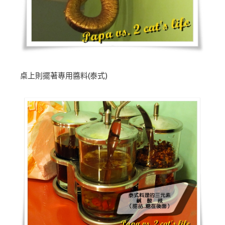
桌上則擺著專用醬料(泰式)