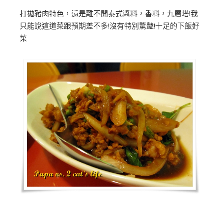
打拋豬肉特色，還是離不開泰式醬料，香料，九層塔!我
只能說這道菜跟預期差不多!沒有特別驚豔!十足的下飯好
菜