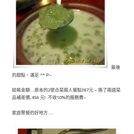
飯後
的甜點，滿足 ^^ P~
結帳金額…原本的2號合菜兩人餐點387元 ~ 換了兩道菜
品補差價..456 元! 不收10%的服務費~
家庭聚餐的好地方….