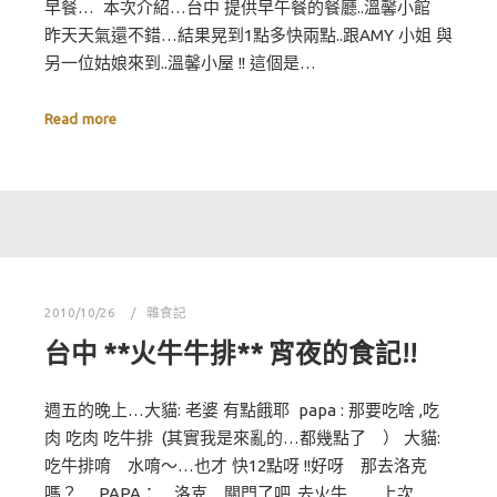
早餐… 本次介紹…台中 提供早午餐的餐廳..溫馨小館
昨天天氣還不錯…結果晃到1點多快兩點..跟AMY 小姐 與
另一位姑娘來到..溫馨小屋 !! 這個是…
Read more
2010/10/26
雜食記
台中 **火牛牛排** 宵夜的食記!!
週五的晚上…大貓: 老婆 有點餓耶 papa : 那要吃啥 ,吃
肉 吃肉 吃牛排 (其實我是來亂的…都幾點了 ） 大貓:
吃牛排唷 水唷～…也才 快12點呀 !!好呀 那去洛克
嗎？ PAPA： 洛克 關門了吧..去火牛 …上次…