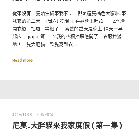
從來沒有一隻陌生貓來我家… 但是這隻橘色大貓咪..來
我家的第二天 (周六) 發現..1. 喜歡晚上唱歌 2.他會
開衣櫥 抽屜 等櫃子 寄養的當天是晚上..隔天一早
起床… papa: 驚…. ㄚ我的衣櫥抽屜怎開了…衣服掉滿
地！一隻大肥貓 整隻窩到衣…
Read more
2010/12/30
貓-雜記
尼莫..大胖貓來我家度假 ( 第一集 )