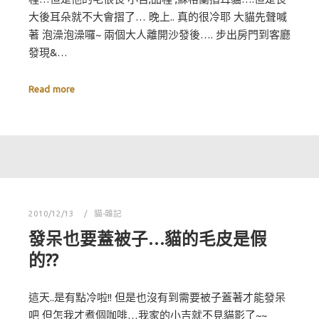
大後耳朵就不大會摺了… 晚上.. 真的很冷耶 大貓先聲喊
著 泡澡泡澡囉~ 兩個大人離開沙發後…. 步出房門到客廳
發現&…
Read more
2010/12/13
貓-雜記
發呆也要蓋被子…貓的毛皮是假
的??
這天..是有點冷啦!! 但是也沒有到需要被子蓋著才能發呆
吧 但怎我才煮個咖啡…我家的小吉就不見貓影了~~