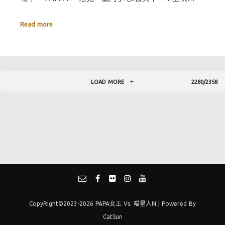
Read more
LOAD MORE
2280/2358
CopyRight©2023-2026 PAPA女王 Vs. 喵星人N | Powered By
CatSun