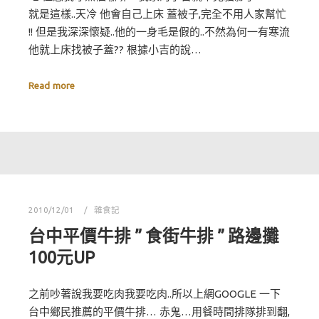
就是這樣..天冷 他會自己上床 蓋被子,完全不用人家幫忙
!! 但是我深深懷疑..他的一身毛是假的..不然為何一有寒流
他就上床找被子蓋?? 根據小吉的說…
Read more
2010/12/01
雜食記
台中平價牛排 ” 食街牛排 ” 路邊攤
100元UP
之前吵著說我要吃肉我要吃肉..所以上網GOOGLE 一下
台中鄉民推薦的平價牛排… 赤鬼…用餐時間排隊排到翻,