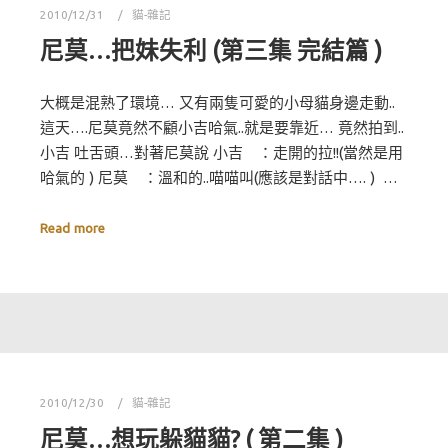
2010/12/31
貓-雜記
尼莫…把妹失利 (第三集 完結篇 )
大概是混熟了環境… 又有兩隻可愛的小母貓身邊走動..
這天….尼莫竟然不顧小吉哈氣..就是要靠近… 竟然拍到..
小吉 吐舌頭…對著尼莫說 小吉 ：走開的拉!!(當然是用
哈氣的 ) 尼莫 ：溫和的..喵喵叫(應該是對話中…. ) …
Read more
2010/12/30
貓-雜記
尼莫…想玩躲貓貓? ( 第二集 )