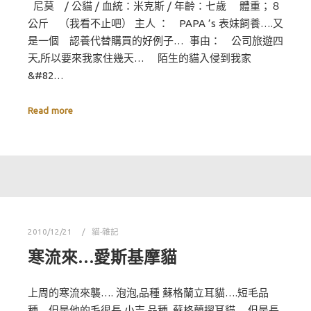
尼莫 / 公貓 / 血統：米克斯 / 年齡：七歲 體重；８
公斤 （我看不止吧） 主人 ： PAPA ’s 表妹飼養….又
是一個 認養代替購買的好例子… 事由： 公司旅遊四
天,所以要來我家住幾天… 陌生的貓入侵到我家
&#82…
Read more
2010/12/21
貓-雜記
寒流來…愛斯基摩貓
上周的寒流來襲…. 泡泡,品種 蘇格蘭立耳貓….短毛品
種…但是他的毛很長 小吉,品種 ,蘇格蘭摺耳貓….但是長