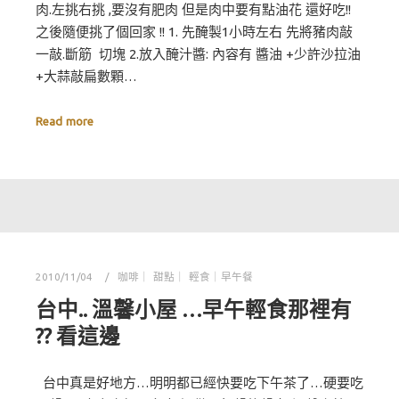
肉.左挑右挑 ,要沒有肥肉 但是肉中要有點油花 還好吃!!
之後隨便挑了個回家 !! 1. 先醃製1小時左右 先將豬肉敲
一敲.斷筋 切塊 2.放入醃汁醬: 內容有 醬油 +少許沙拉油
+大蒜敲扁數顆…
Read more
2010/11/04
咖啡｜ 甜點｜ 輕食｜早午餐
台中.. 溫馨小屋 …早午輕食那裡有
?? 看這邊
台中真是好地方…明明都已經快要吃下午茶了…硬要吃