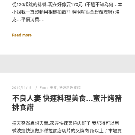
從120起跳的排餐..現在好像要170元 (不過不知為何…本
小姐我一直沒動用相機拍照?? 明明就很金碧輝煌呀) 洛
克…平價消費.…
Read more
2010/11/15
Food 美食
,
快速料理食譜
不良人妻 快速料理美食…蜜汁烤豬
排食譜
這天突然異想天開..來弄快速叉燒肉好了 我記得可以用
微波爐快速做那種拉麵店切片的叉燒肉 所以上了市場買