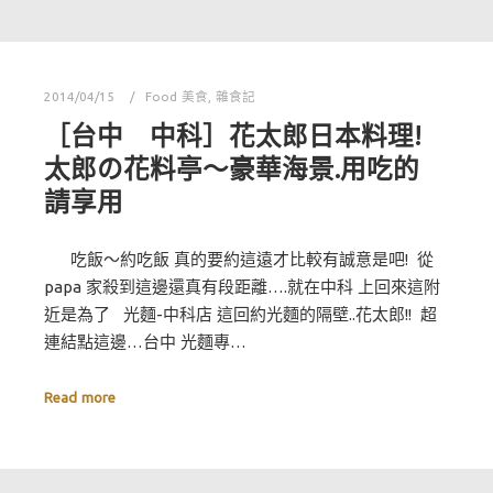
2014/04/15
Food 美食
,
雜食記
［台中 中科］花太郎日本料理!
太郎の花料亭～豪華海景.用吃的
請享用
吃飯～約吃飯 真的要約這遠才比較有誠意是吧! 從
papa 家殺到這邊還真有段距離….就在中科 上回來這附
近是為了 光麵-中科店 這回約光麵的隔壁..花太郎!! 超
連結點這邊…台中 光麵專…
Read more