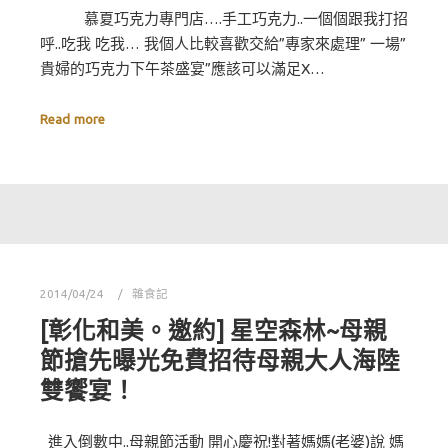
慕夏巧克力專門店….手工巧克力..一個個跟我打招
呼..吃我 吃我… 我個人比較喜歡交給”專家來處理” 一場”
貴婦的巧克力下午茶盛宴”應該可以滿足X…
Read more
2014/04/24
雜食記
[彰化和美。邀約] 星空森林~母親
節搶先曝光免費招待母親大人海陸
雙饗宴！
進入倒數中..母親節活動 開心慶祝!對著媽媽(老婆)說 媽