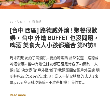
2014/04/14
雜食記
[台中 西區] 路德威外燴 ! 聚餐很歡
樂，台中 外燴 BUFFET 也沒問題，
啤酒 美食大人小孩都適合 第N訪!!
周末跟朋友約了啤酒趴~ 要約啤酒趴 當然就選 路德威
啤酒餐廳~ 當中有幾位好友都已經是常客了~ (開約…人
數8位) 決定霸佔”戶外區”好了!我還頭回佔領戶外區說 明
明純吃飯.怎又有食記出現！當天事情是這樣的 友人S來
電:papa 今天純吃飯唷~ 不准帶相機！我們要…
Read more