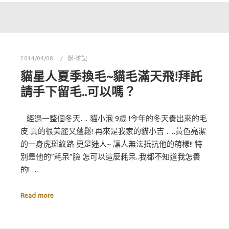
2014/04/08
貓-雜記
貓星人夏季換毛~貓毛滿天飛!拜託
請手下留毛..可以嗎？
經過一整個冬天… 貓小泡 9歲 !今年的冬天養出來的毛
皮 真的很美麗又蓬鬆! 再來是我家的貓小吉 ….黃色亮潔
的一身虎斑紋路 更是迷人~ 讓人無法抵抗他的萌樣!! 特
別是他的”耗呆”臉 怎可以這麼耗呆..我都不知道我怎養
的! …
Read more