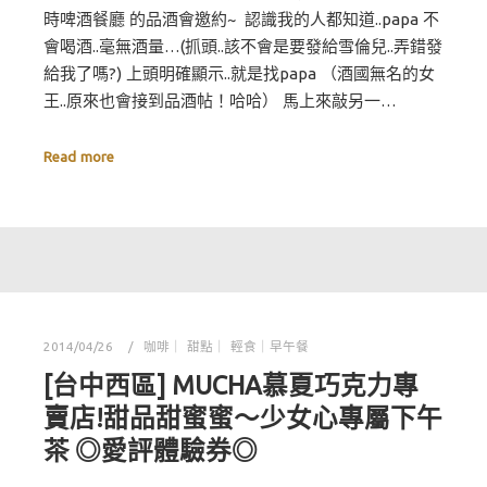
時啤酒餐廳 的品酒會邀約~ 認識我的人都知道..papa 不
會喝酒..毫無酒量…(抓頭..該不會是要發給雪倫兒..弄錯發
給我了嗎?) 上頭明確顯示..就是找papa （酒國無名的女
王..原來也會接到品酒帖！哈哈） 馬上來敲另一…
Read more
2014/04/26
咖啡｜ 甜點｜ 輕食｜早午餐
[台中西區] MUCHA慕夏巧克力專
賣店!甜品甜蜜蜜～少女心專屬下午
茶 ◎愛評體驗券◎