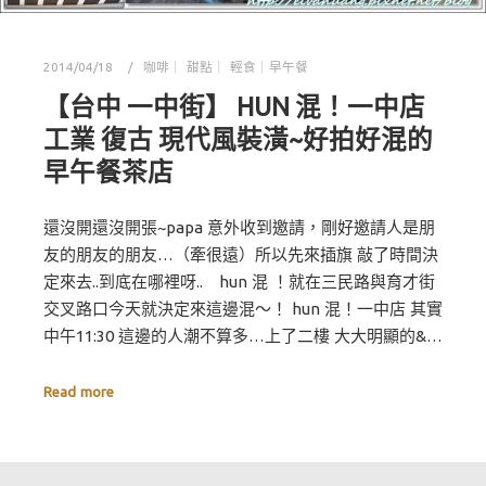
2014/04/18
咖啡｜ 甜點｜ 輕食｜早午餐
【台中 一中街】 HUN 混！一中店
工業 復古 現代風裝潢~好拍好混的
早午餐茶店
還沒開還沒開張~papa 意外收到邀請，剛好邀請人是朋
友的朋友的朋友…（牽很遠）所以先來插旗 敲了時間決
定來去..到底在哪裡呀.. hun 混 ！就在三民路與育才街
交叉路口今天就決定來這邊混～！ hun 混！一中店 其實
中午11:30 這邊的人潮不算多…上了二樓 大大明顯的&…
Read more