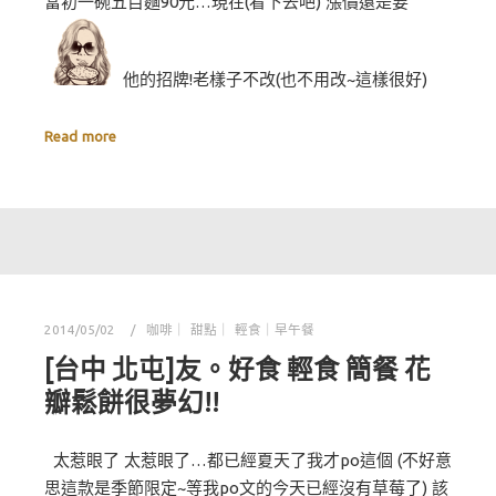
當初一碗五目麵90元…現在(看下去吧) 漲價還是要
他的招牌!老樣子不改(也不用改~這樣很好)
Read more
2014/05/02
咖啡｜ 甜點｜ 輕食｜早午餐
[台中 北屯]友。好食 輕食 簡餐 花
瓣鬆餅很夢幻!!
太惹眼了 太惹眼了…都已經夏天了我才po這個 (不好意
思這款是季節限定~等我po文的今天已經沒有草莓了) 該