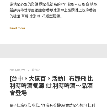
說他是心型的鬆餅 還是花瓣系的??? 都好~ 友 好食 這款
鬆餅有帶點厚度跟脆度!香草冰淇淋上頭還淋上玫瑰香氣
的糖漿 草莓 冰淇淋 花瓣型鬆餅…
Read more
2014/04/29
雜食記
[台中。大遠百。活動］布娜飛 比
利時啤酒餐廳 !比利時啤酒～品酒
會登場
電子信箱收信 收信..耶! 我有看錯嗎?竟然是布娜飛 比利