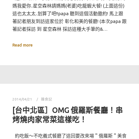
媽我愛你..星空森林請媽媽(老婆)吃龍蝦大餐! (上面這份)
這也太太太..划算了吧!!papa 聽到這個活動邀約! 馬上跟
著記者朋友到訪這家位於 彰化和美的餐廳! (本次papa 跟
著記者採訪 到 星空森林 採訪這種大手筆的&…
Read more
2014/04/21
雜食記
[台中北區］OMG 俄羅斯餐廳！串
烤燒肉家常菜這樣吃！
約吃飯～不吃義式餐廳了這回要改來場＂俄羅斯＂美食