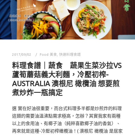
2017/09/02
Food 美食
,
快速料理食譜
料理食譜｜蔬食 蔬果生菜沙拉VS
蘆筍蘑菇義大利麵，冷壓初榨-
AUSTRALIA 澳根尼 橄欖油 想要煎
煮炒炸一瓶搞定
選 實在好油很重要，而台式料理多半都是炒煎炸的料理
這類的需要油溫沸點需求極高，怎辦？其實我家有兩種
以上的食用油、有椰子油（純粹喜歡椰子油的香氣）、
再來就是這種-冷壓初榨橄欖油！( 澳根尼 橄欖油 是居家