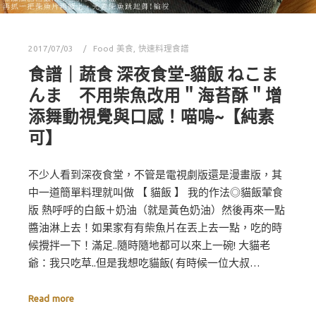
2017/07/03
Food 美食
,
快速料理食譜
食譜｜蔬食 深夜食堂-貓飯 ねこま
んま 不用柴魚改用＂海苔酥＂增
添舞動視覺與口感！喵嗚~【純素
可】
不少人看到深夜食堂，不管是電視劇版還是漫畫版，其
中一道簡單料理就叫做 【 貓飯 】 我的作法◎貓飯葷食
版 熱呼呼的白飯＋奶油（就是黃色奶油）然後再來一點
醬油淋上去！如果家有有柴魚片在丟上去一點，吃的時
候攪拌一下！滿足..隨時隨地都可以來上一碗! 大貓老
爺：我只吃草..但是我想吃貓飯( 有時候一位大叔…
Read more