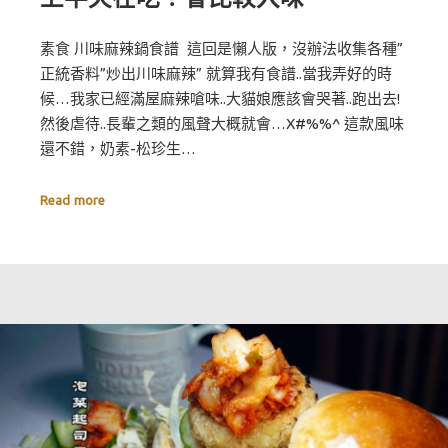
素食 川味麻辣鍋食譜 這回是懶人版，沒辦法收集各種”
正統香料”炒出川味麻辣” 就算我有食譜..當我弄好的時
候…我家已經滿屋麻辣嗆味..大貓娘應該會哭著..跑出去!
然後虐待..長輩之類的風聲大概就會…X#%%^ 這款風味
還不錯，奶素-松珍生…
Read more