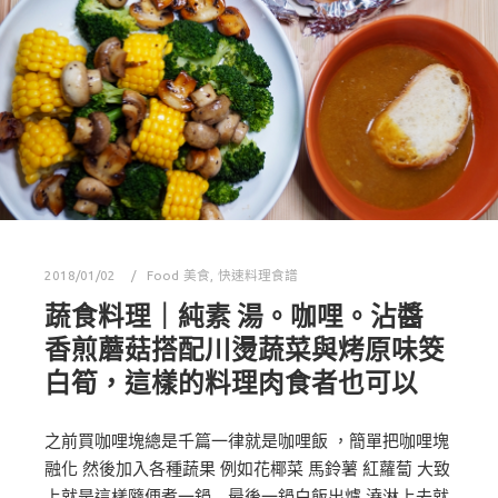
2018/01/02
Food 美食
,
快速料理食譜
蔬食料理｜純素 湯。咖哩。沾醬
香煎蘑菇搭配川燙蔬菜與烤原味筊
白筍，這樣的料理肉食者也可以
之前買咖哩塊總是千篇一律就是咖哩飯 ，簡單把咖哩塊
融化 然後加入各種蔬果 例如花椰菜 馬鈴薯 紅蘿蔔 大致
上就是這樣隨便煮一鍋…最後一鍋白飯出爐 澆淋上去就