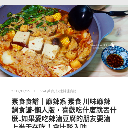
2017/12/06
Food 美食
,
快速料理食譜
素食食譜｜麻辣系 素食 川味麻辣
鍋食譜-懶人版，喜歡吃什麼就丟什
麼..如果愛吃辣滷豆腐的朋友要滷
上半天在吃！會比較入味