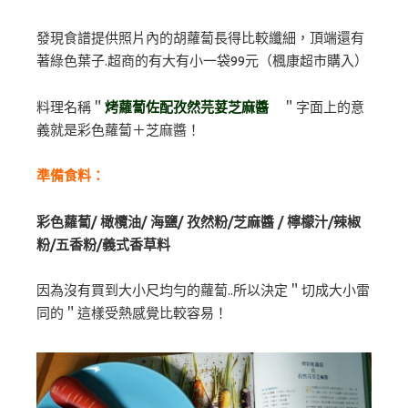
發現食譜提供照片內的胡蘿蔔長得比較纖細，頂端還有
著綠色葉子.超商的有大有小一袋99元（楓康超市購入）
料理名稱＂
烤蘿蔔佐配孜然芫荽芝麻醬
＂字面上的意
義就是彩色蘿蔔＋芝麻醬！
準備食料：
彩色蘿蔔/ 橄欖油/ 海鹽/ 孜然粉/芝麻醬 / 檸檬汁/辣椒
粉/五香粉/義式香草料
因為沒有買到大小尺均勻的蘿蔔..所以決定＂切成大小雷
同的＂這樣受熱感覺比較容易！