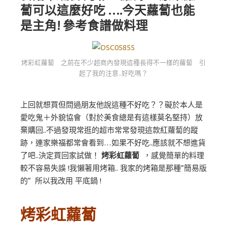
蔔可以這麼好吃 ….今天蘿蔔也能
是主角! 參考食譜做料理
烤彩虹蘿蔔 之前在不少超商內發現這種長得不一樣的蘿蔔 引
起了我的注意..好吃嗎？
上回就想買但問過朋友他說這種不好吃？？礙於本人是
愛吃鬼＋外貌協會（對於美食總是有這樣莫名堅持）放
棄購回..不過發現常逛的超市常常發現這款紅蘿蔔的蹤
跡，連家樂福都常會看到…如果不好吃..應該就不想進貨
了吧..決定買回家試做！
烤彩虹蘿蔔
，感覺簡單的料理
較不容易失誤 !我懶著用烤箱.. 我家的烤箱是那種”簡易版
的” 所以我改用 平底鍋 !
烤彩虹蘿蔔