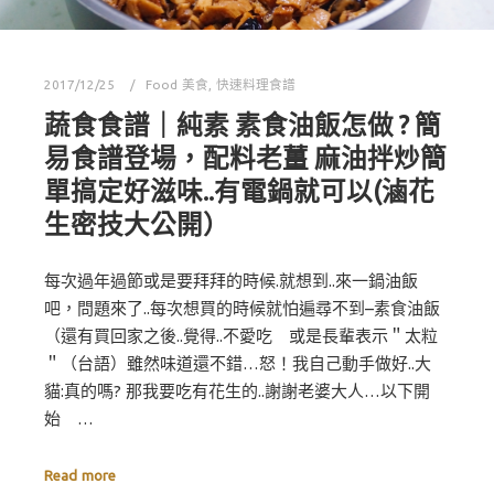
2017/12/25
Food 美食
,
快速料理食譜
蔬食食譜｜純素 素食油飯怎做 ? 簡
易食譜登場，配料老薑 麻油拌炒簡
單搞定好滋味..有電鍋就可以(滷花
生密技大公開）
每次過年過節或是要拜拜的時候.就想到..來一鍋油飯
吧，問題來了..每次想買的時候就怕遍尋不到–素食油飯
（還有買回家之後..覺得..不愛吃 或是長輩表示＂太粒
＂（台語）雖然味道還不錯…怒！我自己動手做好..大
貓:真的嗎? 那我要吃有花生的..謝謝老婆大人…以下開
始 …
Read more