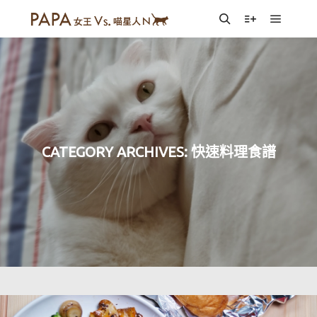
Main m
Search
More info
CATEGORY ARCHIVES:
快速料理食譜