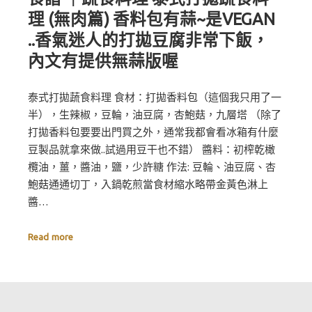
理 (無肉篇) 香料包有蒜~是VEGAN
..香氣迷人的打拋豆腐非常下飯，
內文有提供無蒜版喔
泰式打拋蔬食料理 食材：打拋香料包（這個我只用了一
半），生辣椒，豆輪，油豆腐，杏鮑菇，九層塔 （除了
打拋香料包要要出門買之外，通常我都會看冰箱有什麼
豆製品就拿來做..試過用豆干也不錯） 醬料：初榨乾橄
欖油，薑，醬油，鹽，少許糖 作法: 豆輪、油豆腐、杏
鮑菇通通切丁，入鍋乾煎當食材縮水略帶金黃色淋上
醬…
Read more