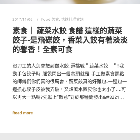
2017/11/06
Food 美食
,
快速料理食譜
素食｜ 蔬菜水餃 食譜 這樣的蔬菜
餃子-是飛碟餃，香菜入餃有著淡淡
的馨香！全素可食
沒刀工的人怎會想到做水餃..還挑戰＂蔬菜水餃 ＂!!我
動手包餃子時..腦袋閃出一個念頭就是..手工做素食麵點
的師傅們你們真的很厲害，蔬菜餃真的好難包..一邊包一
邊擔心餃子皮被我弄破，又想著水餃皮你也太小了….可
以再大一點嗎?先獻上”敬意”對於那種開發出&#8221…
Read more