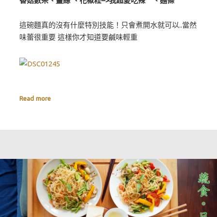
香菇數朵、薑絲 、花椒粒–>我超愛吃辣 、麵條
這碗麵真的沒有什麼特別技能！只會煮開水就可以..當然
味蕾很重要 這樣你才知道要鹹味輕重
Read more