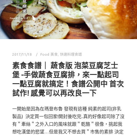
2017/11/18
Food 美食
,
快速料理食譜
素食食譜｜ 蔬食版 泡菜豆腐芝士
堡 -手做蔬食豆腐排，來一點起司
一點豆腐就搞定！食譜公開中 首次
試作! 感覺可以再改良一下
一開始是因為在瑪登布魯 發現有這種 純素的起司(非乳
製品) 決定買一包回家!開封後吃完..真的好像起司除了沒
有＂牽絲＂之外入口的風味就跟＂乾酪＂很像，挑起我
想吃漢堡的慾望…但是我又不想去買＂市售的素排 決定