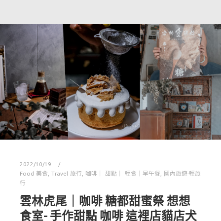
2022/10/19
Food 美食
,
Travel 旅行
,
咖啡｜ 甜點｜ 輕食｜早午餐
,
國內旅遊-輕旅
行
雲林虎尾｜咖啡 糖都甜蜜祭 想想
食室- 手作甜點 咖啡 這裡店貓店犬