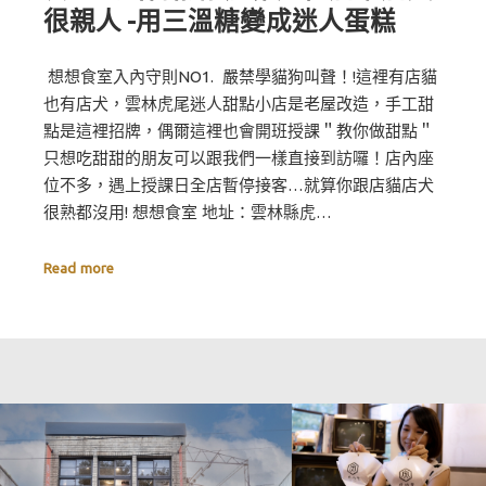
很親人 -用三溫糖變成迷人蛋糕
想想食室入內守則NO1. 嚴禁學貓狗叫聲！!這裡有店貓
也有店犬，雲林虎尾迷人甜點小店是老屋改造，手工甜
點是這裡招牌，偶爾這裡也會開班授課＂教你做甜點＂
只想吃甜甜的朋友可以跟我們一樣直接到訪囉！店內座
位不多，遇上授課日全店暫停接客…就算你跟店貓店犬
很熟都沒用! 想想食室 地址：雲林縣虎…
Read more