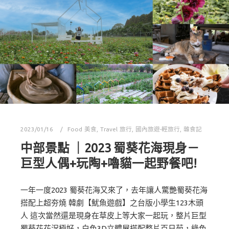
2023/01/16
Food 美食
,
Travel 旅行
,
國內旅遊-輕旅行
,
雜食記
中部景點 ｜2023 蜀葵花海現身－
巨型人偶+玩陶+嚕貓一起野餐吧!
一年一度2023 蜀葵花海又來了，去年讓人驚艷蜀葵花海
搭配上超夯燒 韓劇【魷魚遊戲】之台版小學生123木頭
人 這次當然還是現身在草皮上等大家一起玩，整片巨型
蜀葵花花況極好，白色3D立體屋搭配整片百日菊，綠色