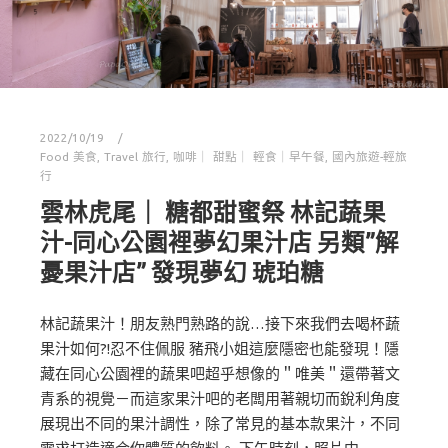
2022/10/19
Food 美食
,
Travel 旅行
,
咖啡｜ 甜點｜ 輕食｜早午餐
,
國內旅遊-輕旅
行
雲林虎尾｜ 糖都甜蜜祭 林記蔬果
汁-同心公園裡夢幻果汁店 另類”解
憂果汁店” 發現夢幻 琥珀糖
林記蔬果汁！朋友熟門熟路的說…接下來我們去喝杯蔬
果汁如何?!忍不住佩服 豬飛小姐這麼隱密也能發現！隱
藏在同心公園裡的蔬果吧超乎想像的＂唯美＂還帶著文
青系的視覺－而這家果汁吧的老闆用著親切而銳利角度
展現出不同的果汁調性，除了常見的基本款果汁，不同