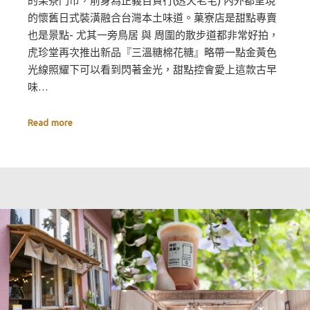
的果寮門市，前身為正義百貨行(透天老宅) 內外都呈現
的懷舊日式裝潢融合台灣本土味道。菓寮店是甜點專賣
也是景點- 尤其一旁鳥居 與 周圍的散步道都非常好拍，
虎珍堂再次推出新品『三溫糖棉花糖』略帶一點金黃色
光線照耀下可以看到閃著金光，甜點控會愛上這款古早
味…
Read more