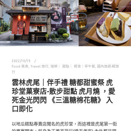
2022/10/19
Food 美食
,
Travel 旅行
,
咖啡｜ 甜點｜ 輕食｜早午餐
,
國內旅遊-輕旅
行
雲林虎尾｜伴手禮 糖都甜蜜祭 虎
珍堂菓寮店-散步甜點 虎月燒 ，愛
死金光閃閃 《三溫糖棉花糖》 入
口即化
以地瓜糕點專賣店聞名的虎珍堂，而這裡是虎尾第一街