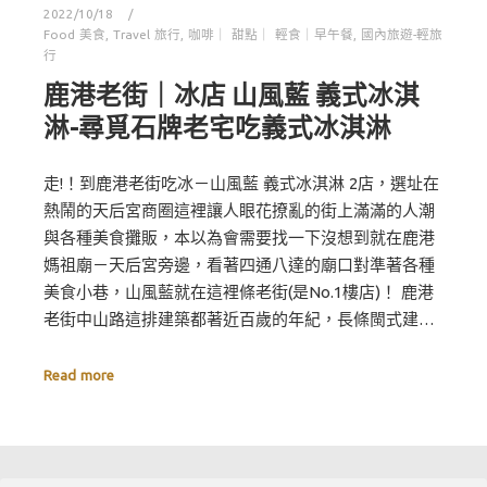
2022/10/18
Food 美食
,
Travel 旅行
,
咖啡｜ 甜點｜ 輕食｜早午餐
,
國內旅遊-輕旅
行
鹿港老街｜冰店 山風藍 義式冰淇
淋-尋覓石牌老宅吃義式冰淇淋
走!！到鹿港老街吃冰－山風藍 義式冰淇淋 2店，選址在
熱鬧的天后宮商圈這裡讓人眼花撩亂的街上滿滿的人潮
與各種美食攤販，本以為會需要找一下沒想到就在鹿港
媽祖廟－天后宮旁邊，看著四通八達的廟口對準著各種
美食小巷，山風藍就在這裡條老街(是No.1樓店)！ 鹿港
老街中山路這排建築都著近百歲的年紀，長條閩式建…
Read more