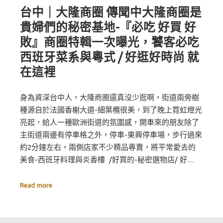
台中｜大隆商圈 傳聞中大隆商圈是
貴婦們的秘密基地-『必吃 好買 好
敗』商圈特輯一次曝光，饕客必吃
西班牙菜系與粵式 / 好逛好時尚 就
在這裡
身為資深台中人，大隆商圈還真沒少逛啊，街道兩旁樹
種源自於法國香榭大道-細葉欖很美，到了晚上霓虹燈光
亮起，給人一種歐洲街道的氛圍感，開車來的朋友除了
主街道兩邊有停車格之外，停車-東興停車場，步行過來
約2分鐘左右，兩側店家不少精品專賣，將平常愛去的
美食-西班牙料理與炎香樓 /好買的-秘密選物店/ 好…
Read more