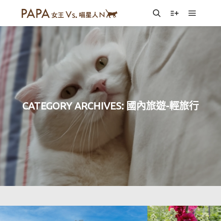
Main m
Search
More info
CATEGORY ARCHIVES:
國內旅遊-輕旅行