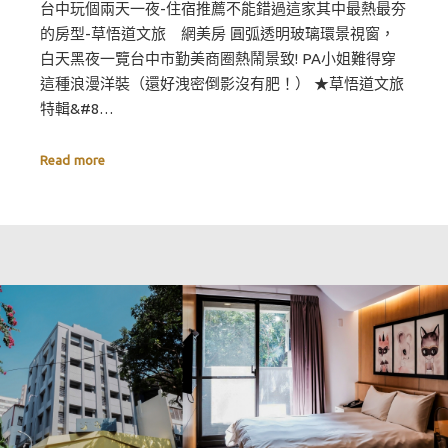
台中玩個兩天一夜-住宿推薦不能錯過這家其中最熱最夯
的房型-草悟道文旅 網美房 圓弧透明玻璃環景視窗，
白天黑夜一覽台中市勤美商圈熱鬧景致! PA小姐難得穿
這種浪漫洋裝（還好洩密倒影沒有肥！） ★草悟道文旅
特輯&#8…
Read more