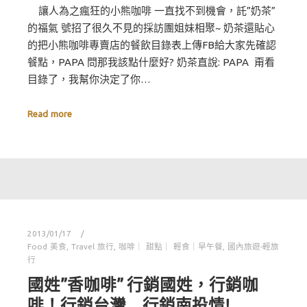
讓人為之瘋狂的小熊咖啡 一直找不到機會，託”奶茶”
的福氣 號招了很久不見的採訪團姐妹相聚~ 奶茶還貼心
的把小熊咖啡專賣店的餐飲目錄表上傳FB給大家先確認
餐點，PAPA 問那我該點什麼好? 奶茶直說: PAPA 甭看
目錄了，我幫你決定了你…
Read more
2013/01/17
Food 美食
,
Travel 旅行
,
咖啡｜ 甜點｜ 輕食｜早午餐
,
國內旅遊-輕旅
行
國姓”香咖啡” 行銷國姓，行銷咖
啡！行銷台灣 行銷南投情!