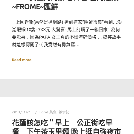
~FROME~匯鮮
上回逛街(當然是逛網路) 逛到這家”匯鮮市集”看到…澎
湖蝦蝦!10隻~7XX元 大驚喜~馬上訂購了一箱回家! 為何
要驚喜…因為PAPA 女王真的不懂海鮮價格…. 搞笑故事
就這樣傳開了~( 我竟然有勇氣寫…
Read more
2013/01/21
Food 美食
,
雜食記
花蓮該怎吃＂早上 公正街吃早
餐 下午茶玉里麵 晚上逛自強夜市