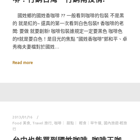
國姓鄉的國姓香咖啡 ?? 一般看到咖啡的包裝 不是黑
的 就是紅的~ 還真的第一次看到白色包裝!! 香咖啡的老
闆: 要做 就要創新! 咖啡包裝誰規定一定要黑色 咖啡色
的!!就是要白色！是目光的焦點 “國姓香咖啡”郭和平、卓
秀梅夫妻檔對於國姓…
Read more
2013/01/16
Food 美食
,
Travel 旅行
,
咖啡｜ 甜點｜ 輕食｜早午餐
,
國內旅遊-輕旅
行