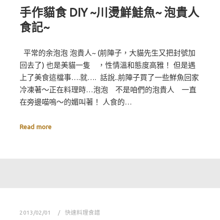
手作貓食 DIY ~川燙鮮鮭魚~ 泡貴人
食記~
平常的余泡泡 泡貴人~ (前陣子，大貓先生又把封號加
回去了) 也是美貓一隻 ，性情溫和態度高雅！ 但是遇
上了美食這檔事….就…. 話說..前陣子買了一些鮮魚回家
冷凍著～正在料理時…泡泡 不是咱們的泡貴人 一直
在旁邊喵嗚～的媚叫著！ 人食的…
Read more
2013/02/01
快速料理食譜