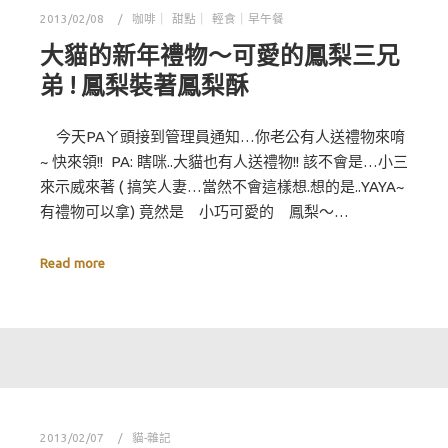
2013/02/08
咖啡｜ 甜點｜ 輕食｜早午餐
大貓的新年禮物～可愛的鳳梨三兄
弟 ! 鳳梨裝著鳳梨酥
今天PAㄚ頭接到管理員通知…你老公有人送禮物來唷
~ 快來領!! PA: 瞎咪..大貓也有人送禮物!! 該不會是…小三
來示威來著 ( 搞笑人妻…當然不會這樣想.想的是..YAYA~
有禮物可以拿) 竟然是 小巧可愛的 鳳梨～…
Read more
2013/02/07
貓-雜記