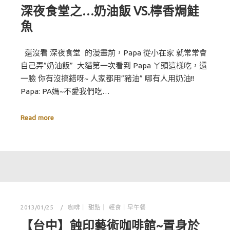
深夜食堂之…奶油飯 VS.檸香焗鮭
魚
還沒看 深夜食堂 的漫畫前，Papa 從小在家 就常常會
自己弄”奶油飯” 大貓第一次看到 Papa ㄚ頭這樣吃，還
一臉 你有沒搞錯呀~ 人家都用”豬油” 哪有人用奶油!!
Papa: PA媽~不愛我們吃…
Read more
2013/01/25
咖啡｜ 甜點｜ 輕食｜早午餐
【台中】蝕印藝術咖啡館~置身於