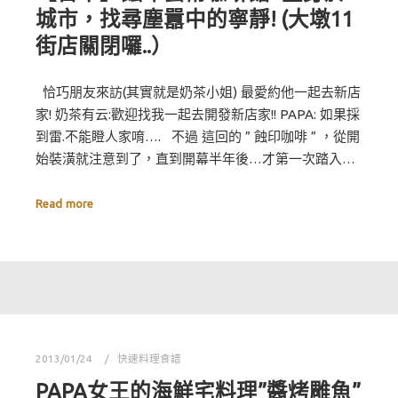
城市，找尋塵囂中的寧靜! (大墩11
街店關閉囉..）
恰巧朋友來訪(其實就是奶茶小姐) 最愛約他一起去新店
家! 奶茶有云:歡迎找我一起去開發新店家!! PAPA: 如果採
到雷.不能瞪人家唷…. 不過 這回的 ” 蝕印咖啡 ” ，從開
始裝潢就注意到了，直到開幕半年後…才第一次踏入…
Read more
2013/01/24
快速料理食譜
PAPA女王的海鮮宅料理”醬烤雕魚”