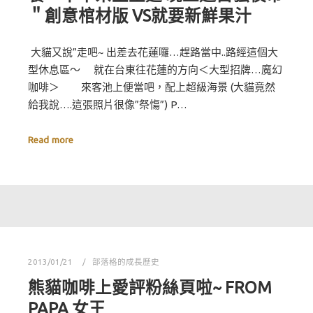
＂創意棺材版 VS就要新鮮果汁
大貓又說”走吧~ 出差去花蓮囉…趕路當中..路經這個大
型休息區～ 就在台東往花蓮的方向＜大型招牌…魔幻
咖啡＞ 來客池上便當吧，配上超級海景 (大貓竟然
給我說….這張照片很像”祭慯”) P…
Read more
2013/01/21
部落格的成長歷史
熊貓咖啡上愛評粉絲頁啦~ FROM
PAPA 女王