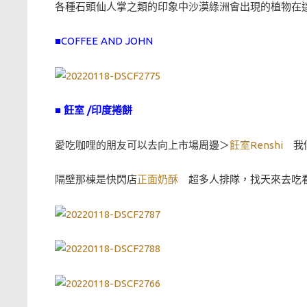
各種石頭仙人掌之類的印象中沙漠綠洲會出現的植物在
■COFFEE AND JOHN
■ 飪室 /印度捲餅
愛吃咖哩的朋友可以去向上市場周邊＞
飪室Renshi
我個
隔壁那棟是快閃店
正面奶酥
超多人排隊，找天來去吃