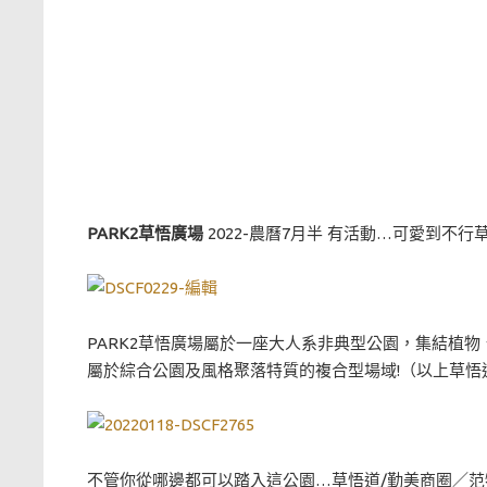
PARK2草悟廣場
2022-農曆7月半 有活動…可愛到不行
PARK2草悟廣場屬於一座大人系非典型公園，集結植
屬於綜合公園及風格聚落特質的複合型場域!（以上草悟道
不管你從哪邊都可以踏入這公園…草悟道/勤美商圈／范