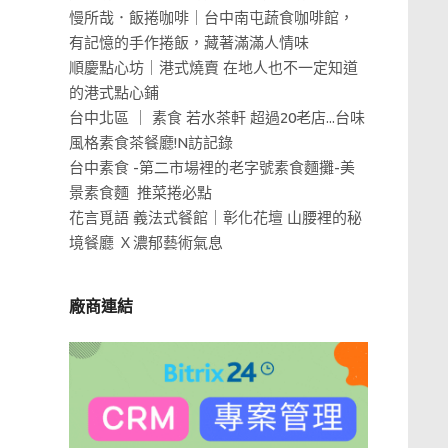
慢所哉．飯捲咖啡｜台中南屯蔬食咖啡館，
有記憶的手作捲飯，藏著滿滿人情味
順慶點心坊｜港式燒賣 在地人也不一定知道
的港式點心鋪
台中北區 ｜ 素食 若水茶軒 超過20老店...台味
風格素食茶餐廳!N訪記錄
台中素食 -第二市場裡的老字號素食麵攤-美
景素食麵 推菜捲必點
花言覓語 義法式餐館｜彰化花壇 山腰裡的秘
境餐廳 Ｘ濃郁藝術氣息
廠商連結