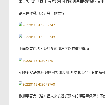
來自彰化的
「酉 」
有著30年種植
多肉系植物
經驗，其中
踏入這裡發現又是另一個世界
上面都有價格，愛好多肉朋友可以來這裡逛逛
前陣子PA爸瘋狂的迷戀著龍舌蘭..所以我認得，其他品種
歡迎牽著犬（貓）星人來這裡逛逛～記得要牽繩喔！不然