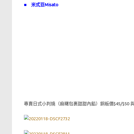
■
米弎豆Misato
專賣日式小判燒（麻糬包裹甜甜內餡）銅板價$45/$50