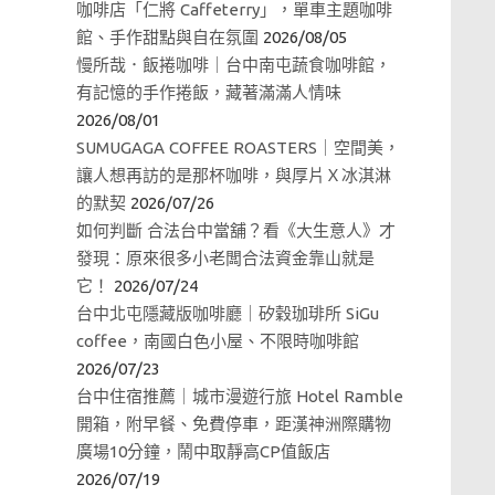
咖啡店「仁將 Caffeterry」，單車主題咖啡
館、手作甜點與自在氛圍
2026/08/05
慢所哉．飯捲咖啡｜台中南屯蔬食咖啡館，
有記憶的手作捲飯，藏著滿滿人情味
2026/08/01
SUMUGAGA COFFEE ROASTERS｜空間美，
讓人想再訪的是那杯咖啡，與厚片Ｘ冰淇淋
的默契
2026/07/26
如何判斷 合法台中當舖？看《大生意人》才
發現：原來很多小老闆合法資金靠山就是
它！
2026/07/24
台中北屯隱藏版咖啡廳｜矽穀珈琲所 SiGu
coffee，南國白色小屋、不限時咖啡館
2026/07/23
台中住宿推薦｜城市漫遊行旅 Hotel Ramble
開箱，附早餐、免費停車，距漢神洲際購物
廣場10分鐘，鬧中取靜高CP值飯店
2026/07/19