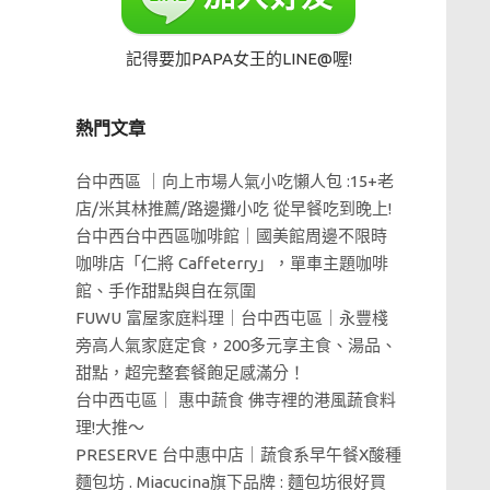
記得要加PAPA女王的LINE@喔!
熱門文章
台中西區 ｜向上市場人氣小吃懶人包 :15+老
店/米其林推薦/路邊攤小吃 從早餐吃到晚上!
台中西台中西區咖啡館｜國美館周邊不限時
咖啡店「仁將 Caffeterry」，單車主題咖啡
館、手作甜點與自在氛圍
FUWU 富屋家庭料理｜台中西屯區｜永豐棧
旁高人氣家庭定食，200多元享主食、湯品、
甜點，超完整套餐飽足感滿分！
台中西屯區｜ 惠中蔬食 佛寺裡的港風蔬食料
理!大推～
PRESERVE 台中惠中店｜蔬食系早午餐X酸種
麵包坊 . Miacucina旗下品牌 : 麵包坊很好買