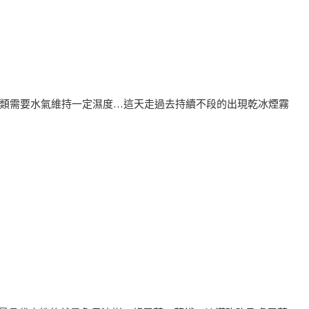
蕨類需要水氣維持一定濕度…這天走過去持續不段的出現乾冰煙霧