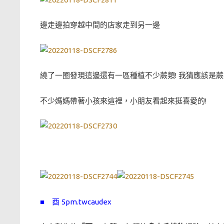
邊走邊拍穿越中間的店家走到另一邊
繞了一圈發現這邊還有一區種植不少蕨類! 我猜應該是
不少媽媽帶著小孩來這裡，小朋友看起來挺喜愛的!
■ 酉 5pm.twcaudex