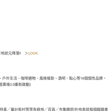
草地狀元降落!! ＞
LOOK
物、戶外生活、咖啡選物、風格餐飲、酒吧、點心等16個個性品牌，
廣場2.0重新啟動)
特喜／審計新村等等有綠地／百貨／市集瞎逛!外地來就租個腳踏車