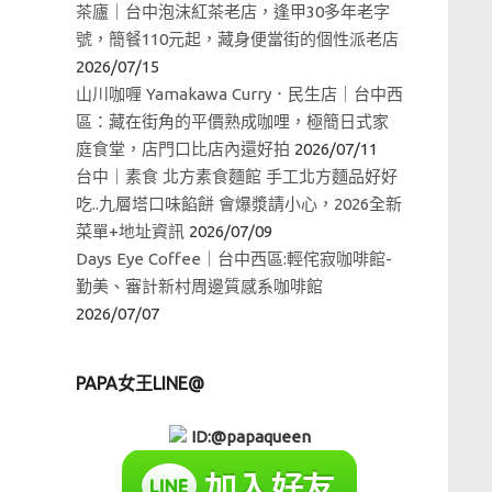
茶廬｜台中泡沫紅茶老店，逢甲30多年老字
號，簡餐110元起，藏身便當街的個性派老店
2026/07/15
山川咖喱 Yamakawa Curry．民生店｜台中西
區：藏在街角的平價熟成咖哩，極簡日式家
庭食堂，店門口比店內還好拍
2026/07/11
台中｜素食 北方素食麵館 手工北方麵品好好
吃..九層塔口味餡餅 會爆漿請小心，2026全新
菜單+地址資訊
2026/07/09
Days Eye Coffee｜台中西區:輕侘寂咖啡館-
勤美、審計新村周邊質感系咖啡館
2026/07/07
PAPA女王LINE@
ID:@papaqueen