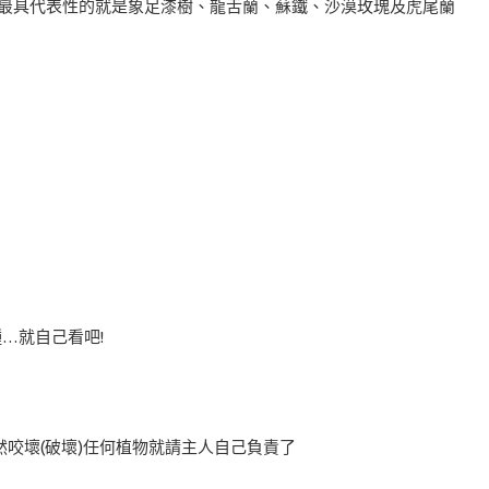
最具代表性的就是象足漆樹、龍舌蘭、蘇鐵、沙漠玫瑰及虎尾蘭
…就自己看吧!
咬壞(破壞)任何植物就請主人自己負責了